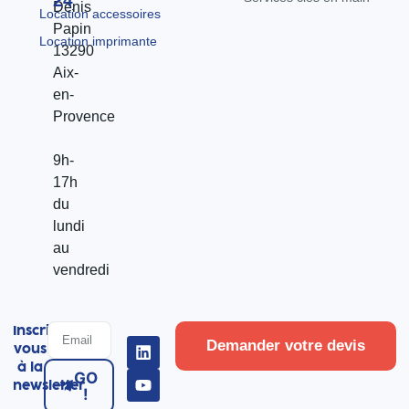
24
Denis
Location accessoires
Papin
Location imprimante
13290
Aix-
en-
Provence
9h-
17h
du
lundi
au
vendredi
Inscrivez-
Demander votre devis
vous
à la
GO
newsletter
!