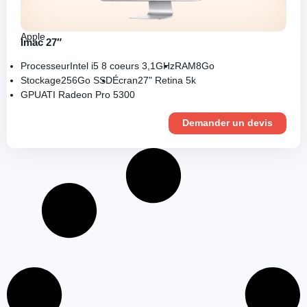
Apple
Imac 27″
Processeur
Intel i5 8 coeurs 3,1GHz
RAM
8Go
Stockage
256Go SSD
Écran
27" Retina 5k
GPU
ATI Radeon Pro 5300
Demander un devis