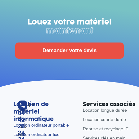
Louez votre matériel
maintenant
Demander votre devis
Location de
Services associés
Groupe
Location longue durée
matériel
Reel
04
informatique
IT
42
Location courte durée
Location ordinateur portable
26
260
Reprise et recyclage IT
24
rue
Location ordinateur fixe
Services clés en main