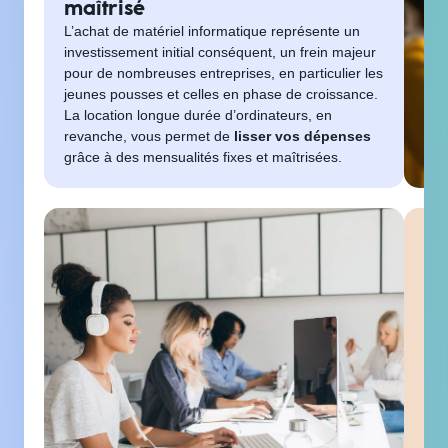
maîtrisé
L’achat de matériel informatique représente un
investissement initial conséquent, un frein majeur
pour de nombreuses entreprises, en particulier les
jeunes pousses et celles en phase de croissance.
La location longue durée d’ordinateurs, en
revanche, vous permet de
lisser vos dépenses
grâce à des mensualités fixes et maîtrisées.
Lo
: 
in
l'
La
l
per
rég
Vou