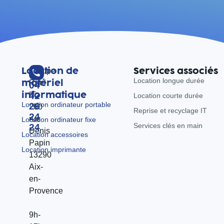
Location de
Services associés
Groupe
Location longue durée
matériel
Reel
04
informatique
IT
42
Location courte durée
Location ordinateur portable
26
260
Reprise et recyclage IT
24
rue
Location ordinateur fixe
Services clés en main
24
Denis
Location accessoires
Papin
Location imprimante
13290
Aix-
en-
Provence
9h-