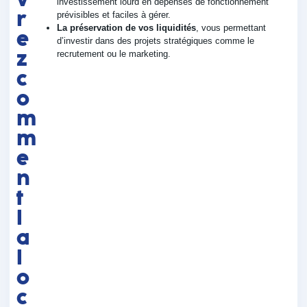
investissement lourd en dépenses de fonctionnement
r
prévisibles et faciles à gérer.
La préservation de vos liquidités
, vous permettant
e
d’investir dans des projets stratégiques comme le
z
recrutement ou le marketing.
c
o
m
m
e
n
t
l
a
l
o
c