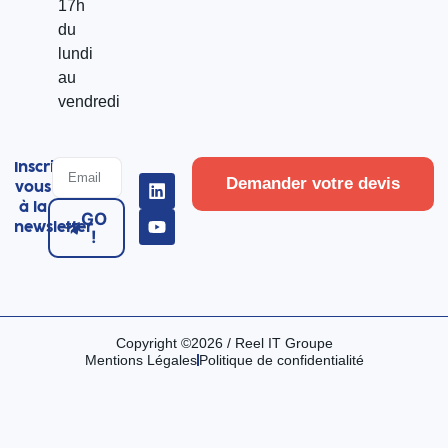
17h
du
lundi
au
vendredi
Inscrivez-
Demander votre devis
vous
à la
GO
newsletter
!
Copyright ©2026 / Reel IT Groupe
Mentions Légales
Politique de confidentialité