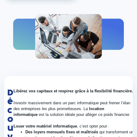
D
Libérez vos capitaux et respirez grâce à la flexibilité financière.
é
Investir massivement dans un parc informatique peut freiner l’élan
c
des entreprises les plus prometteuses. La
location
informatique
est la solution idéale pour alléger ce poids financier.
o
u
Louer votre matériel informatique
, c’est opter pour :
Des loyers mensuels fixes et maîtrisés
qui transforment un
v