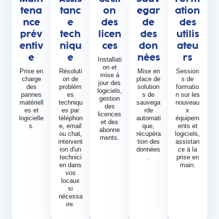
tena
tanc
on
egar
ation
nce
e
des
de
des
prév
tech
licen
des
utilis
entiv
niqu
ces
don
ateu
e
e
nées
rs
Installati
on et
Prise en
Résoluti
Mise en
Session
mise à
charge
on de
place de
s de
jour des
des
problèm
solution
formatio
logiciels,
pannes
es
s de
n sur les
gestion
matériell
techniqu
sauvega
nouveau
des
es et
es par
rde
x
licences
logicielle
téléphon
automati
équipem
et des
s.
e, email
que,
ents et
abonne
ou chat,
récupéra
logiciels,
ments.
intervent
tion des
assistan
ion d'un
données
ce à la
technici
.
prise en
en dans
main.
vos
locaux
si
nécessa
ire.