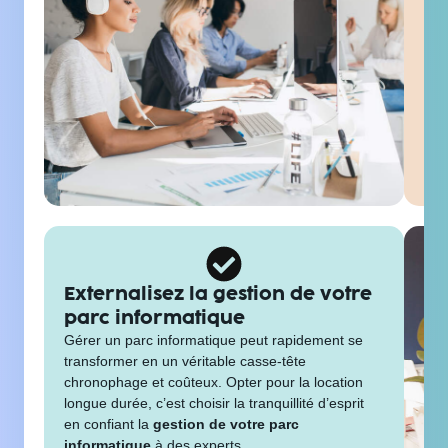
in
l'
La
l
per
rég
Vou
san
ren
inf
Externalisez la gestion de votre
parc informatique
Gérer un parc informatique peut rapidement se
transformer en un véritable casse-tête
chronophage et coûteux. Opter pour la location
longue durée, c’est choisir la tranquillité d’esprit
en confiant la
gestion de votre parc
informatique
à des experts.