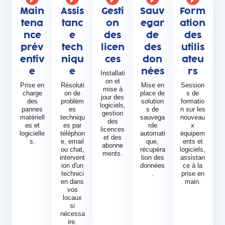
Main
Assis
Gesti
Sauv
Form
tena
tanc
on
egar
ation
nce
e
des
de
des
prév
tech
licen
des
utilis
entiv
niqu
ces
don
ateu
e
e
nées
rs
Installati
on et
Prise en
Résoluti
Mise en
Session
mise à
charge
on de
place de
s de
jour des
des
problèm
solution
formatio
logiciels,
pannes
es
s de
n sur les
gestion
matériell
techniqu
sauvega
nouveau
des
es et
es par
rde
x
licences
logicielle
téléphon
automati
équipem
et des
s.
e, email
que,
ents et
abonne
ou chat,
récupéra
logiciels,
ments.
intervent
tion des
assistan
ion d'un
données
ce à la
technici
.
prise en
en dans
main.
vos
locaux
si
nécessa
ire.