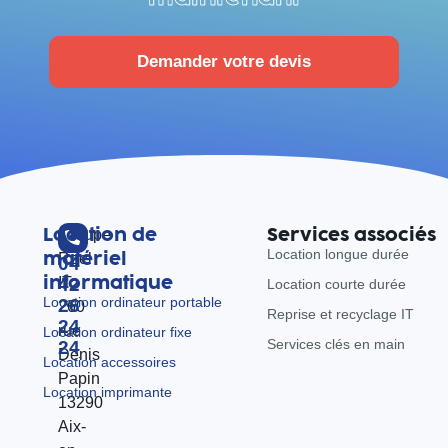
Demander votre devis
Location de
Services associés
Groupe
Location longue durée
matériel
Reel
04
informatique
IT
42
Location courte durée
Location ordinateur portable
26
260
Reprise et recyclage IT
24
rue
Location ordinateur fixe
Services clés en main
24
Denis
Location accessoires
Papin
Location imprimante
13290
Aix-