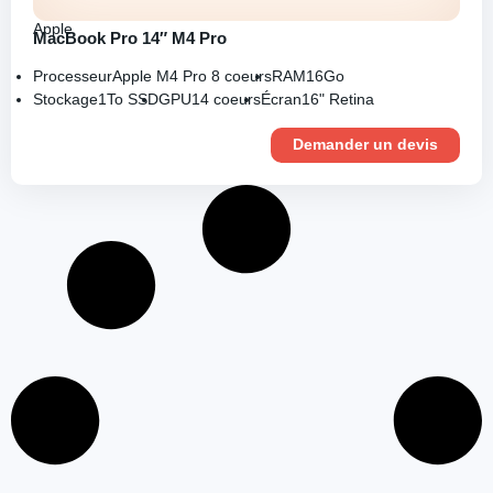
Apple
MacBook Pro 14″ M4 Pro
Processeur
Apple M4 Pro 8 coeurs
RAM
16Go
Stockage
1To SSD
GPU
14 coeurs
Écran
16" Retina
Demander un devis