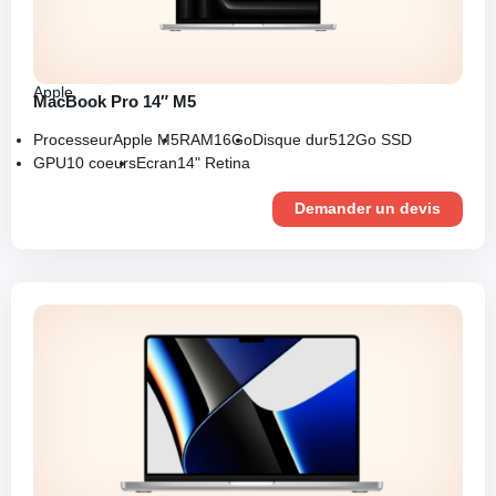
Apple
MacBook Pro 14″ M5
Processeur
Apple M5
RAM
16Go
Disque dur
512Go SSD
GPU
10 coeurs
Ecran
14" Retina
Demander un devis