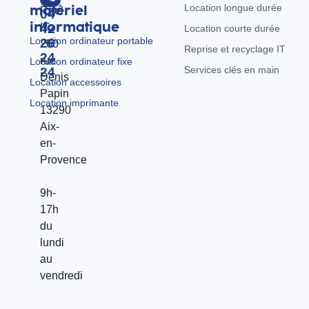
Location longue durée
matériel
Reel
04
informatique
IT
42
Location courte durée
Location ordinateur portable
26
260
Reprise et recyclage IT
24
rue
Location ordinateur fixe
Services clés en main
24
Denis
Location accessoires
Papin
Location imprimante
13290
Aix-
en-
Provence
9h-
17h
du
lundi
au
vendredi